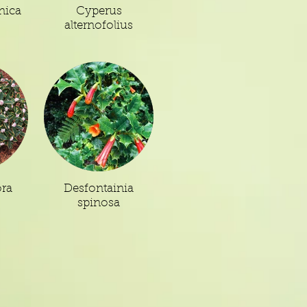
nica
Cyperus
alternofolius
ra
Desfontainia
spinosa