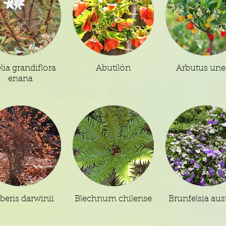
lia grandiflora
Abutilón
Arbutus un
enana
beris darwinii
Blechnum chilense
Brunfelsia aust