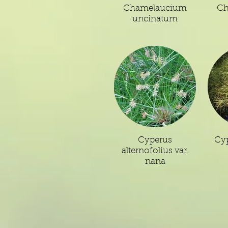
Chamelaucium
Ch
uncinatum
Cyperus
Cyp
alternofolius var.
nana