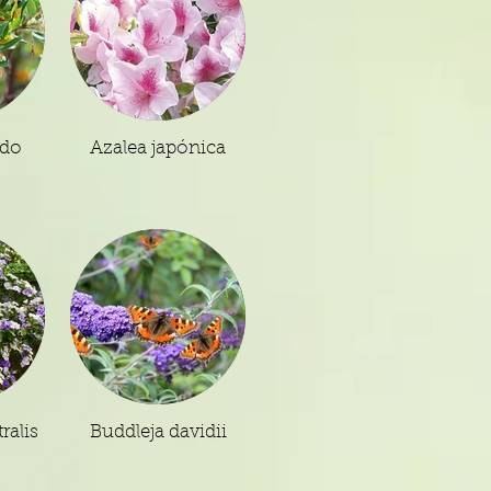
edo
Azalea japónica
ralis
Buddleja davidii