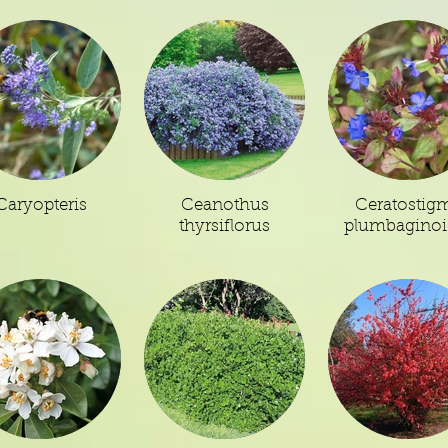
Caryopteris
Ceanothus
Ceratostig
thyrsiflorus
plumbaginoi