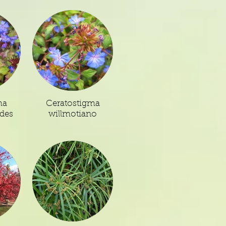
ma
Ceratostigma
des
willmotiano