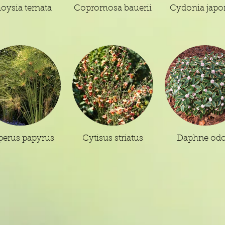
oysia ternata
Copromosa bauerii
Cydonia japo
erus papyrus
Cytisus striatus
Daphne odo