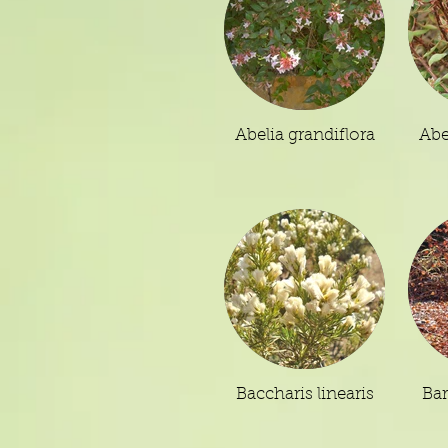
Abelia grandiflora
Abe
Baccharis linearis
Bar