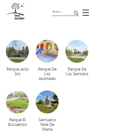
Parques
Parque Arco
Parque De
Parque De
Iris
Los
Los Sentidos
Animales
Parque El
Santuario
Encuentro
Valle De
Maria