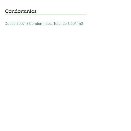
Condominios
Desde 2007, 3 Condominios. Total de 6.504 m2
Condominio Alto Linderos, Buin
Condominio Parque Campanario, Buin
Condominio Plaza el Árbol, Huechuraba​
Centros Educacionales
Desde 2007, 3 Centros Educacionales. Total de
10.048 m2
Centro Deportivo Linderos Park, Buin
Centro Yoga Vedana, Las Condes
Terra Austral, Maipú​
Participaciones en Ejecuciones
Desde 2011, 6 participantes. Total de 45.720 m2