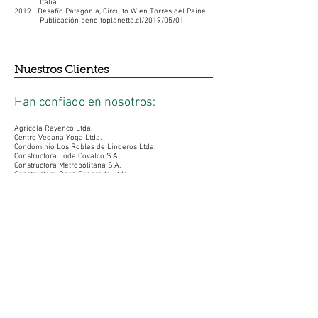
Italia
2019 Desafío Patagonia, Circuito W en Torres del Paine
Publicación benditoplanetta.cl/2019/05/01
Nuestros Clientes
Han confiado en nosotros:
Agricola Rayenco Ltda.
Centro Vedana Yoga Ltda.
Condominio Los Robles de Linderos Ltda.
Constructora Lode Covalco S.A.
Constructora Metropolitana S.A.
Constructora Roca Cuadrada Ltda.
Constructora RVC
Desarrollo Inmobiliaria Ejercito
Libertador SPA.
Desarrollo Inmobiliario Estación Mapocho SPA.
Desarrollo Inmobiliario Ictinos SPA.
Esso Chile Petrolera Ltda.
Inmobiliaria Aconcagua S.A.
Inmobiliaria Aconcagua Sur S.A.
Inmobiliaria Alto Jahuel S.A.
Inmobiliaria Batlle y Ordoñez Ltda.
Inmobiliaria Brisas Del Maipo Ltda.
Inmobiliaria Brotec S.A.
Inmobiliaria Calbu SPA.
Inmobiliaria Cenit La Espuela Ltda.
Inmobiliaria Cenit Barros Borgoño Ltda.