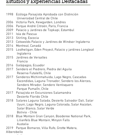
​Estudios y Experiencias Destacadas
1998 Ecóloga Paisajista Aprobada con Distinción
Universidad Central de Chile
2006 Victoria Park, Kewgarden, Londres
2006 Parque André Citroën, Paris, Francia
2009 Palacio y Jardines de Topkapi, Estambul
2011 Isla de Pascua
2013 Stirling, Escocia
2013 Cotswolds Palacio y Jardines de Windsor Inglaterra
2014 Montreal, Canadá
2015 Lostheligan, Eden Proyect, Palacio y jardines Longleat
Inglaterra
2015 Jardines de Versalles
Francia
2016 Galápagos, Ecuador
2017 Sendero el Piedrero, Piedra del Aguila
Reserva Futalelfú, Chile
2017 Senderos Michinmahuida, Lago Negro, Cascadas
Escondidas, Laguna Tronador, Sendero los Alerces,
Sendero Mirador, Sendero Ventisquero
Parque PumalÍn, Chile
2017 Paisajista en Excursiones Salamandra
Desierto Florido Chile
2018 Salares Laguna Salada, Desierto Salvador Dali, Salar
Uyuni, Lago Negro, Laguna Colorada, Salar Ascotan,
Salar Blanco, Salar Verde
Bolivia - Chile
2018 Blue Montain Gran Canyon, Booderee National Park,
Lilianfels Blue Montain, Minyon Falls
Austalia
2019 Parque Bomarzo, Villa Rufo, Grotte Matera,
Alberobello