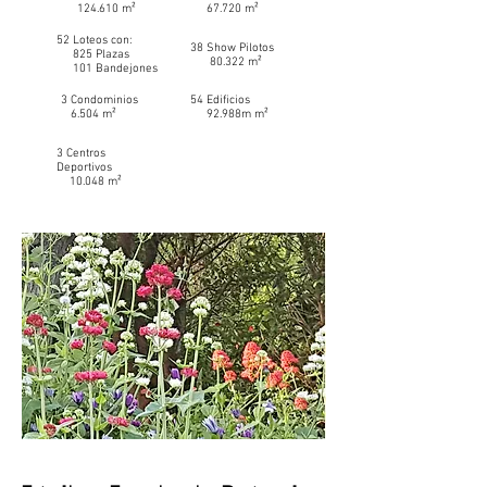
124.610 m²
67.720 m²
52 Loteos con:
38 Show Pilotos
825 Plazas
80.322 m²
101 Bandejones
3 Condominios
54 Edificios
6.504 m²
92.988m m²
3 Centros
Deportivos
10.048 m²