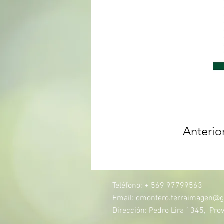
Anterio
Teléfono: + 569 97799563
Email:
cmontero.terraimagen@g
Dirección: Pedro Lira 1345, Prov