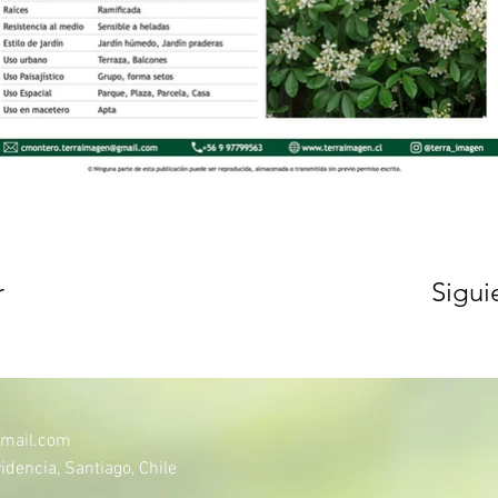
r
Sigui
mail.com
idencia, Santiago, Chile