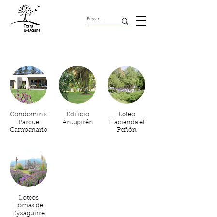
Pilotos
Condominio
Edificio
Loteo
Parque
Antupirén
Hacienda el
Campanario
Peñón
Loteos
Lomas de
Eyzaguirre