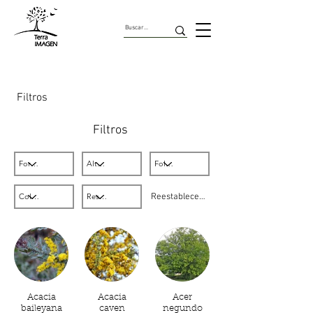
Árboles urbanos de Chile
Filtros
Filtros
Reestablecer filtros
Acacia
Acacia
Acer
baileyana
caven
negundo