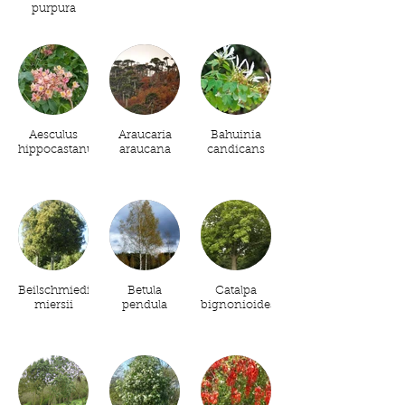
purpura
Aesculus
Araucaria
Bahuinia
hippocastanum
araucana
candicans
Beilschmiedia
Betula
Catalpa
miersii
pendula
bignonioides