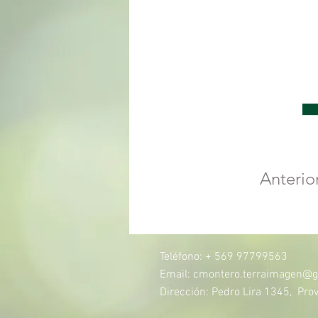
Anterio
Teléfono: + 569 97799563
Email:
cmontero.terraimagen@g
Dirección: Pedro Lira 1345, Prov