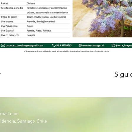
r
Sigui
mail.com
idencia, Santiago, Chile