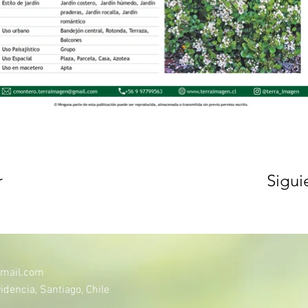
r
Sigui
mail.com
idencia, Santiago, Chile