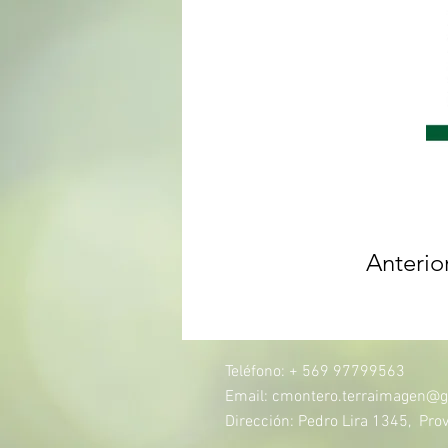
Anterio
Teléfono: + 569 97799563
Email:
cmontero.terraimagen@g
Dirección: Pedro Lira 1345, Prov