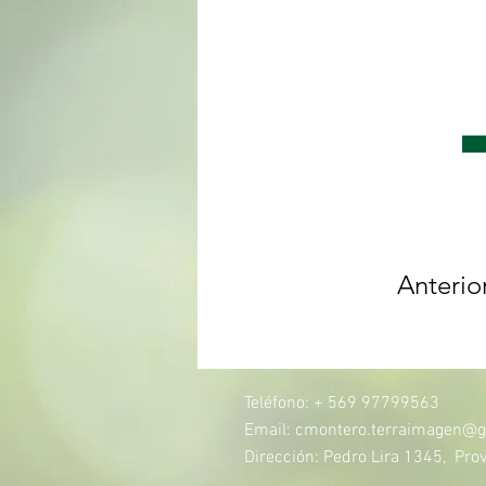
Anterio
Teléfono: + 569 97799563
Email:
cmontero.terraimagen@g
Dirección: Pedro Lira 1345, Prov