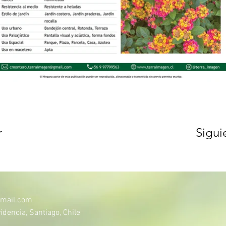
r
Sigui
mail.com
idencia, Santiago, Chile