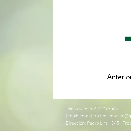
Anterio
Teléfono: + 569 97799563
Email:
cmontero.terraimagen@g
Dirección: Pedro Lira 1345, Prov