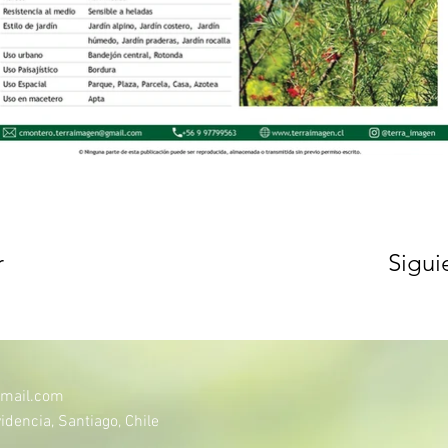
r
Sigui
mail.com
idencia, Santiago, Chile