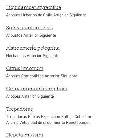
Liquidambar styraciflua
Árboles Urbanos de Chile Anterior Siguiente
Spirea cantoniensis
Arbustos Anterior Siguiente
Alstroemeria pelegrina
Herbaceas Anterior Siguiente
Citrus limonum
Árboles Comestibles Anterior Siguiente
Cinnamomum camphora
Árboles Anterior Siguiente
Trepadoras
Trepadoras Filtros Exposición Follaje Color flor
Aroma Velocidad de crecimiento Reestablecer
filtros Bougainvillea glabra Calliandra tweedii
Cissus striata Clematides grandiflora
Nepeta mussini