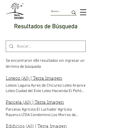
Resultados de Búsqueda
Se encontraron 484 resultados sin ingresar un
término de búsqueda
Loteos (All) | Terra Imagen
Loteos Laguna Ayres de Chicureo Loteo Arqviva
Loteo Ciudad del Este Loteo Hacienda El Peñón
Loteo Parque del Sol Loteo Santa Margarita
Loteo Sol Poniente Loteo Villa Los Fundadores
Parcela (All) | Terra Imagen
Parcelas Agrícola El Luchador Agrícola
Rayenco LTDA Condominio Los Morros de
Hasparren Condominio Santa María de Paine
Condominio Tierra Buena Condominio Valle de
Edificios (All) | Terra Imagen