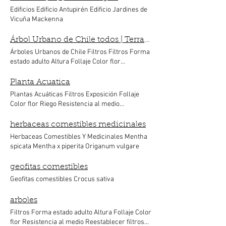
Las Araucarias Fundo Privado Parcela Privada
Edificios Edificio Antupirén Edificio Jardines de
Santa Ignacia - Parcela 13
Vicuña Mackenna
Árbol Urbano de Chile todos | Terra Imagen
​Árboles Urbanos de Chile Filtros Filtros Forma
estado adulto Altura Follaje Color flor
Resistencia al medio Reestablecer filtros
Acacia baileyana purpura Acacia caven Acer
Planta Acuatica
negundo Aesculus hippocastanum Araucaria
Plantas Acuáticas Filtros Exposición Follaje
araucana Bahuinia candicans Beilschmiedia
Color flor Riego Resistencia al medio
miersii Betula pendula Catalpa bignonioides
Reestablecer filtros ! Widget Didn’t Load Check
Crinodendron patagua Drymis winteri Erytrina
your internet and refresh this page. If that
herbaceas comestibles medicinales
crista-galli Ginkgo biloba Jacaranda
doesn’t work, contact us.
Herbaceas Comestibles Y Medicinales Mentha
mimosifolia Liquidambar styraciflua Luma
spicata Mentha x piperita Origanum vulgare
apiculata Magnolia grandiflora Magnolia
soulangeana Magnolia stellata Magnolia yelow
river Melia azedarach Pawlonia tomentosa
geofitas comestibles
Prosopis chilensis Prunus ceracifera Quercus
Geofitas comestibles Crocus sativa
nigra
arboles
Filtros Forma estado adulto Altura Follaje Color
flor Resistencia al medio Reestablecer filtros