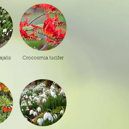
jalis
Crocosmia lucifer