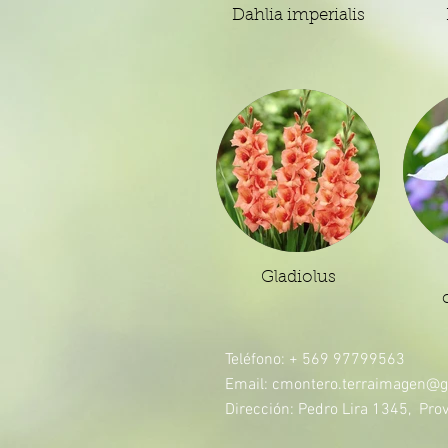
Dahlia imperialis
Gladiolus
Teléfono: + 569 97799563
Email:
cmontero.terraimagen@g
Dirección: Pedro Lira 1345, Prov