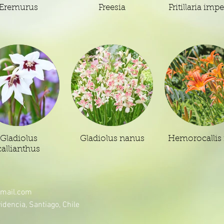
Eremurus
Freesia
Fritillaria impe
Gladiolus
Gladiolus nanus
Hemorocallis 
callianthus
mail.com
idencia, Santiago, Chile