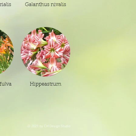
rialis
Galanthus nivalis
fulva
Hippeastrum
© 2021 by CH Design Studio