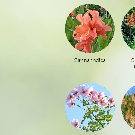
Canna indica
C