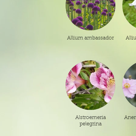
Allium ambassador
Alli
Alstroemeria
Anem
pelegrina