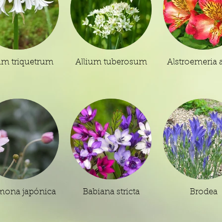
um triquetrum
Allium tuberosum
Alstroemeria 
ona japónica
Babiana stricta
Brodea