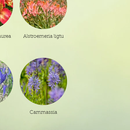
aurea
Alstroemeria ligtu
Cammassia