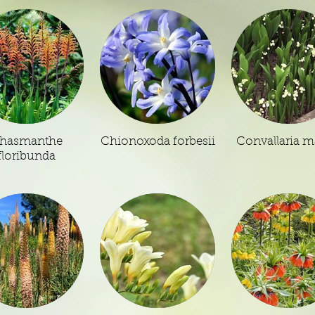
hasmanthe
Chionoxoda forbesii
Convallaria ma
floribunda